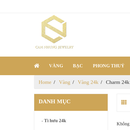
VÀNG
BẠC
PHONG THUỶ
Home
Vàng
Vàng 24k
Charm 24k
DANH MỤC
-
Tì hưu 24k
Không 